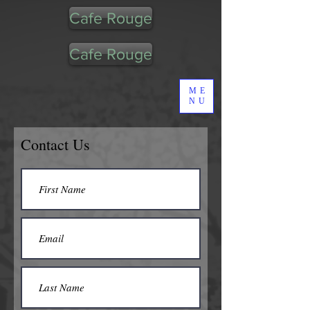
Cafe Rouge
Cafe Rouge
ME
NU
Contact Us